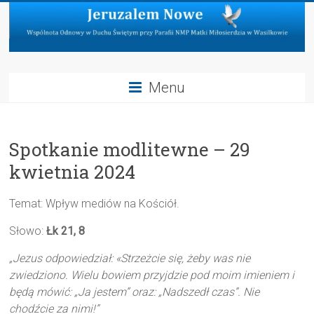
Skip
to
content
Jeruzalem
Menu
Nowe
Wspólnota
Spotkanie modlitewne – 29
Odnowy
w
kwietnia 2024
Duchu
Świętym
Temat: Wpływ mediów na Kościół.
przy
Parafii
Słowo:
Łk 21, 8
NMP
„Jezus odpowiedział: «Strzeżcie się, żeby was nie
Matki
zwiedziono. Wielu bowiem przyjdzie pod moim imieniem i
Miłosierdzia
będą mówić: „Ja jestem” oraz: „Nadszedł czas”. Nie
w
chodźcie za nimi!”
Wasilkowie