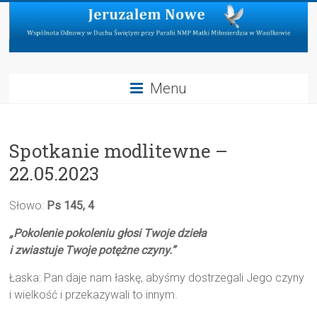
Skip
to
content
Jeruzalem
Menu
Nowe
Wspólnota
Spotkanie modlitewne –
Odnowy
w
22.05.2023
Duchu
Świętym
Słowo:
Ps 145, 4
przy
Parafii
„Pokolenie pokoleniu głosi Twoje dzieła
NMP
i zwiastuje Twoje potężne czyny.”
Matki
Łaska: Pan daje nam łaskę, abyśmy dostrzegali Jego czyny
Miłosierdzia
i wielkość i przekazywali to innym.
w
Wasilkowie