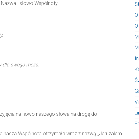
? Nazwa i słowo Wspólnoty.
S
O
O
y,
M
M
I
ty dla swego męża.
K
Ś
G
V
Li
 przyjęcia na nowo naszego słowa na drogę do
F
tóre nasza Wspólnota otrzymała wraz z nazwą „Jeruzalem