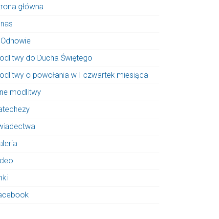
trona główna
 nas
 Odnowie
odlitwy do Ducha Świętego
odlitwy o powołania w I czwartek miesiąca
nne modlitwy
atechezy
wiadectwa
aleria
ideo
nki
acebook