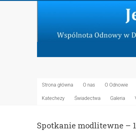
Skip
to
content
Jeruzalem
Nowe
Strona główna
O nas
O Odnowie
Wspólnota
Katechezy
Świadectwa
Galeria
Odnowy
w
Duchu
Spotkanie modlitewne – 1
Świętym
przy