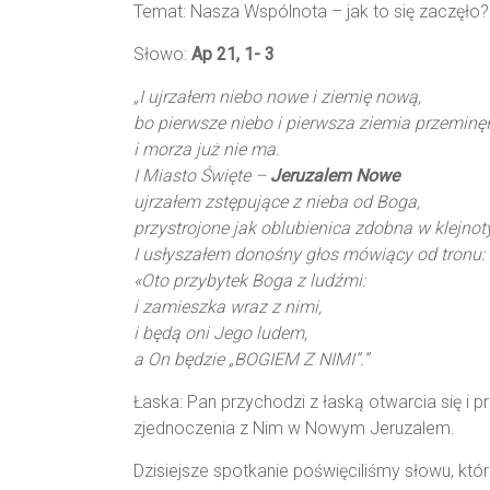
Temat: Nasza Wspólnota – jak to się zaczęło
Parafii
NMP
Słowo:
Ap 21, 1- 3
Matki
„I ujrzałem niebo nowe i ziemię nową,
Miłosierdzia
bo pierwsze niebo i pierwsza ziemia przeminęł
w
i morza już nie ma.
Wasilkowie
I Miasto Święte –
Jeruzalem Nowe
ujrzałem zstępujące z nieba od Boga,
przystrojone jak oblubienica zdobna w klejno
I usłyszałem donośny głos mówiący od tronu:
«Oto przybytek Boga z ludźmi:
i zamieszka wraz z nimi,
i będą oni Jego ludem,
a On będzie „BOGIEM Z NIMI”.”
Łaska: Pan przychodzi z łaską otwarcia się i
zjednoczenia z Nim w Nowym Jeruzalem.
Dzisiejsze spotkanie poświęciliśmy słowu, k