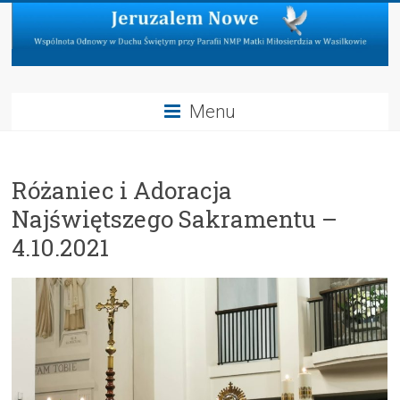
Skip
to
content
Jeruzalem
Menu
Nowe
Wspólnota
Różaniec i Adoracja
Odnowy
w
Najświętszego Sakramentu –
Duchu
4.10.2021
Świętym
przy
Parafii
NMP
Matki
Miłosierdzia
w
Wasilkowie