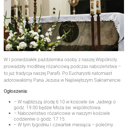
W I poniedziałek października osoby z naszej Wspólnoty
prowadziły modlitwę różańcową podczas nabożeństwa –
to już tradycja naszej Parafii. Po Eucharystii natomiast
adorowaliśmy Pana Jezusa w Najświętszym Sakramencie.
Ogłoszenia:
– W najbliższą środę 6.10 w kościele św. Jadwigi o
godz. 19.00 będzie Msza św. wspólnotowa.
– Nabożeństwo różańcowe w naszym kościele
codziennie o godz. 17.15.
– W tym tygodniu I czwartek miesiąca – polećmy