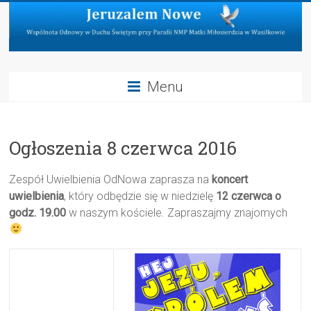
Skip
to
content
Jeruzalem
Menu
Nowe
Wspólnota
Ogłoszenia 8 czerwca 2016
Odnowy
w
Duchu
Zespół Uwielbienia OdNowa zaprasza na
koncert
Świętym
uwielbienia
, który odbędzie się w niedzielę
12 czerwca o
przy
godz. 19.00
w naszym kościele. Zapraszajmy znajomych
Parafii
NMP
Matki
Miłosierdzia
w
Wasilkowie