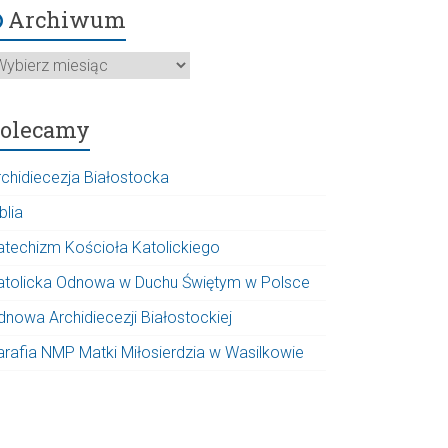
Archiwum
rchiwum
olecamy
rchidiecezja Białostocka
blia
atechizm Kościoła Katolickiego
atolicka Odnowa w Duchu Świętym w Polsce
dnowa Archidiecezji Białostockiej
arafia NMP Matki Miłosierdzia w Wasilkowie