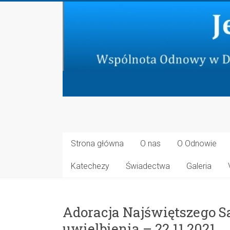
Skip
to
content
Jeruzalem
Nowe
Strona główna
O nas
O Odnowie
Wspólnota
Katechezy
Świadectwa
Galeria
Odnowy
w
Duchu
Adoracja Najświętszego 
Świętym
uwielbienia – 22.11.2021
przy