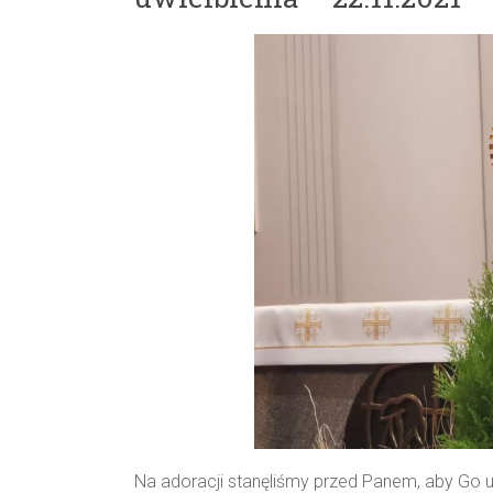
Parafii
NMP
Matki
Miłosierdzia
w
Wasilkowie
Na adoracji stanęliśmy przed Panem, aby Go u