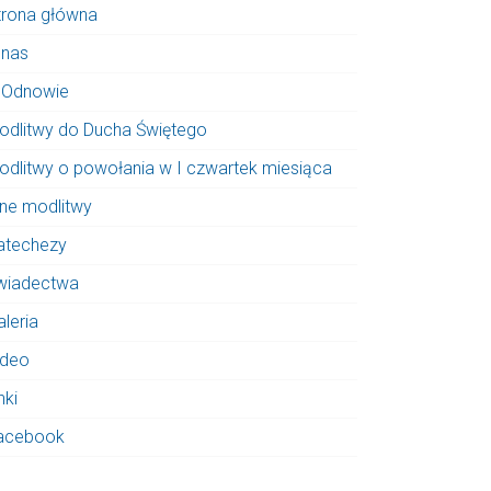
trona główna
 nas
 Odnowie
odlitwy do Ducha Świętego
odlitwy o powołania w I czwartek miesiąca
nne modlitwy
atechezy
wiadectwa
aleria
ideo
nki
acebook