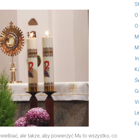
S
O
O
M
M
I
K
Ś
G
V
Li
F
wielbiać, ale także, aby powierzyć Mu to wszystko, co