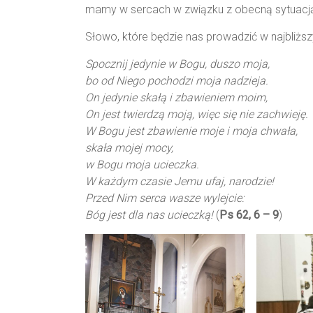
mamy w sercach w związku z obecną sytuacj
Słowo, które będzie nas prowadzić w najbliżs
Spocznij jedynie w Bogu, duszo moja,
bo od Niego pochodzi moja nadzieja.
On jedynie skałą i zbawieniem moim,
On jest twierdzą moją, więc się nie zachwieję.
W Bogu jest zbawienie moje i moja chwała,
skała mojej mocy,
w Bogu moja ucieczka.
W każdym czasie Jemu ufaj, narodzie!
Przed Nim serca wasze wylejcie:
Bóg jest dla nas ucieczką!
(
Ps 62, 6 – 9
)