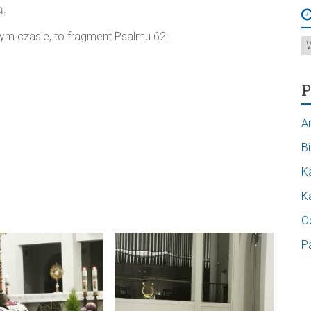
ą.
zym czasie, to fragment Psalmu 62:
A
P
A
Bi
K
K
O
P