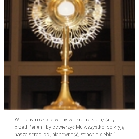
W trudnym czasie wojny w Ukrainie stanęliśmy
przed Panem, by powierzyć Mu wszystko, co kryją
nasze serca: ból, niepewność, strach o siebie i