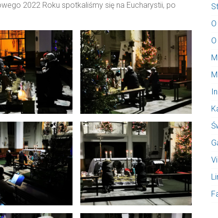
owego 2022 Roku spotkaliśmy się na Eucharystii, po
S
O
O
M
M
I
K
Ś
G
V
Li
F