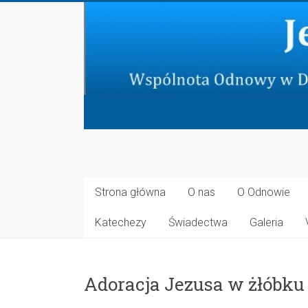
Skip
to
content
Jeruzalem
Nowe
Strona główna
O nas
O Odnowie
Wspólnota
Katechezy
Świadectwa
Galeria
Odnowy
w
Duchu
Adoracja Jezusa w żłóbku 
Świętym
przy