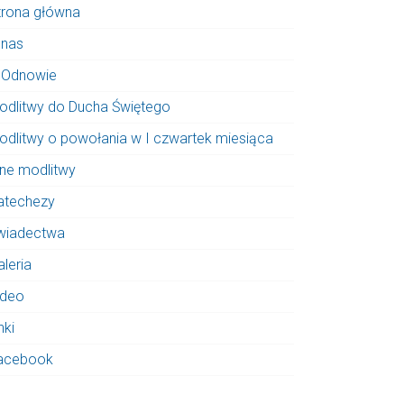
trona główna
 nas
 Odnowie
odlitwy do Ducha Świętego
odlitwy o powołania w I czwartek miesiąca
nne modlitwy
atechezy
wiadectwa
aleria
ideo
nki
acebook