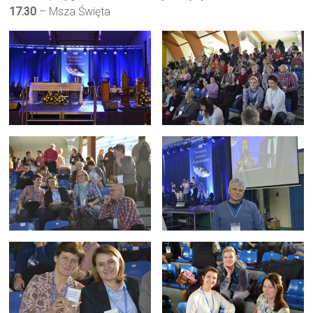
17.30
– Msza Święta