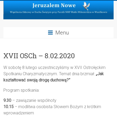
Skip
to
content
Jeruzalem
Menu
Nowe
Wspólnota
XVII OSCh – 8.02.2020
Odnowy
w
Duchu
W sobotę 8 lutego uczestniczyliśmy w XVII Ostrołęckim
Świętym
Spotkaniu Charyzmatycznym. Temat dnia brzmiał:
„Jak
przy
kształtować swoją drogę duchową?”
Parafii
Program spotkania:
NMP
Matki
9.30
– zawiązanie wspólnoty
Miłosierdzia
10.15
– modlitwa osobista Słowem Bożym z krótkim
w
wprowadzeniem
Wasilkowie