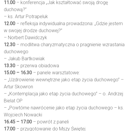
11.00
– konferencja „Jak kształtować swoją drogę
duchową?”
– ks. Artur Potrapeluk
12.00
– refleksja indywidualna prowadzona: „Gdzie jestem
w swojej drodze duchowej?”
– Norbert Dawidczyk
12.30
– modlitwa charyzmatyczna o pragnienie wzrastania
duchowego
– Jakub Bartkowiak
13.30
– przerwa obiadowa
15.00 – 16.30
– panele warsztatowe:
– „Uzdrowienie wewnętrzne jako etap życia duchowego” –
Artur Skowron
– „Kontemplacja jako etap życia duchowego” – o. Andrzej
Bielat OP
– „Powtórne nawrócenie jako etap życia duchowego – ks.
Wojciech Nowacki
16.45 – 17.00
– powrót z paneli
17.00
– przygotowanie do Mszy Świętej