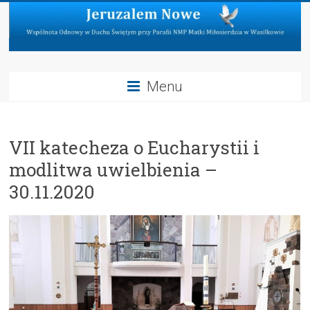
Skip
to
content
Jeruzalem
Menu
Nowe
Wspólnota
VII katecheza o Eucharystii i
Odnowy
w
modlitwa uwielbienia –
Duchu
30.11.2020
Świętym
przy
Parafii
NMP
Matki
Miłosierdzia
w
Wasilkowie