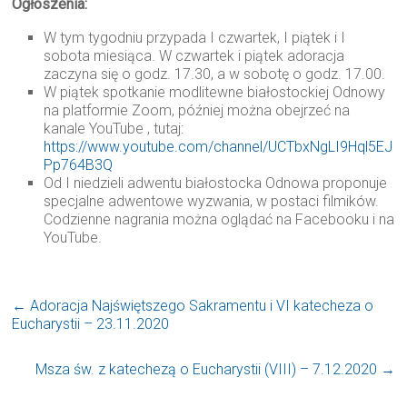
Ogłoszenia:
W tym tygodniu przypada I czwartek, I piątek i I
sobota miesiąca. W czwartek i piątek adoracja
zaczyna się o godz. 17.30, a w sobotę o godz. 17.00.
W piątek spotkanie modlitewne białostockiej Odnowy
na platformie Zoom, później można obejrzeć na
kanale YouTube , tutaj:
https://www.youtube.com/channel/UCTbxNgLI9Hql5EJ
Pp764B3Q
Od I niedzieli adwentu białostocka Odnowa proponuje
specjalne adwentowe wyzwania, w postaci filmików.
Codzienne nagrania można oglądać na Facebooku i na
YouTube.
←
Adoracja Najświętszego Sakramentu i VI katecheza o
Eucharystii – 23.11.2020
Msza św. z katechezą o Eucharystii (VIII) – 7.12.2020
→