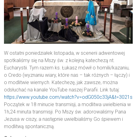
W ostatni poniedziałek listopada, w scenerii adwentowej
spotkaliśmy się na Mszy św. z kolejną katechezą nt.
Eucharystii. Tym razem ks. Łukasz mówił o homilii/kazaniu,
o Credo (wyznaniu wiary, które nas – tak różnych – łączy) i
o modlitwie wiernych. Katechezę, jak zawsze, można
odsłuchać na kanale YouTube naszej Parafii. Link tutaj:
https://www.youtube.com/watch?v=odG050c33jA&t=3021s
Początek w 18 minucie transmisji, a modlitwa uwielbienia w
1h,24 minuta transmisji. Po Mszy św. adorowaliśmy Pana
Jezusa w ciszy, a następnie uwielbialiśmy Go śpiewem i
modlitwą spontaniczną.