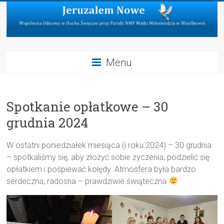
Skip
to
content
Jeruzalem
Menu
Nowe
Wspólnota
Spotkanie opłatkowe – 30
Odnowy
w
grudnia 2024
Duchu
Świętym
W ostatni poniedziałek miesiąca (i roku 2024) – 30 grudnia
przy
– spotkaliśmy się, aby złożyć sobie życzenia, podzielić się
Parafii
opłatkiem i pośpiewać kolędy. Atmosfera była bardzo
NMP
serdeczna, radosna – prawdziwie świąteczna
Matki
Miłosierdzia
w
Wasilkowie