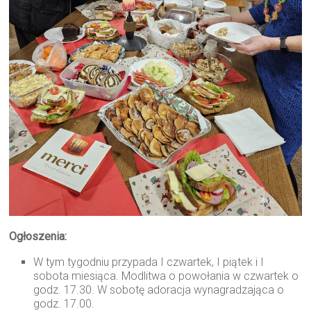
Ogłoszenia:
W tym tygodniu przypada I czwartek, I piątek i I
sobota miesiąca. Modlitwa o powołania w czwartek o
godz. 17.30. W sobotę adoracja wynagradzająca o
godz. 17.00.