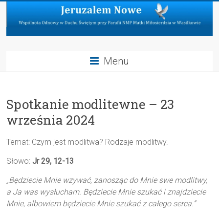
Skip
to
content
Jeruzalem
Menu
Nowe
Wspólnota
Spotkanie modlitewne – 23
Odnowy
w
września 2024
Duchu
Świętym
Temat: Czym jest modlitwa? Rodzaje modlitwy.
przy
Parafii
Słowo:
Jr 29, 12-13
NMP
„Będziecie Mnie wzywać, zanosząc do Mnie swe modlitwy,
Matki
a Ja was wysłucham. Będziecie Mnie szukać i znajdziecie
Miłosierdzia
Mnie, albowiem będziecie Mnie szukać z całego serca.”
w
Wasilkowie