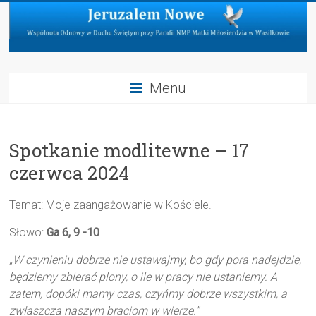
Skip
to
content
Jeruzalem
Menu
Nowe
Wspólnota
Spotkanie modlitewne – 17
Odnowy
w
czerwca 2024
Duchu
Świętym
Temat: Moje zaangażowanie w Kościele.
przy
Parafii
Słowo:
Ga 6, 9 -10
NMP
„W czynieniu dobrze nie ustawajmy, bo gdy pora nadejdzie,
Matki
będziemy zbierać plony, o ile w pracy nie ustaniemy.
A
Miłosierdzia
zatem, dopóki mamy czas, czyńmy dobrze wszystkim, a
w
zwłaszcza naszym braciom w wierze.”
Wasilkowie