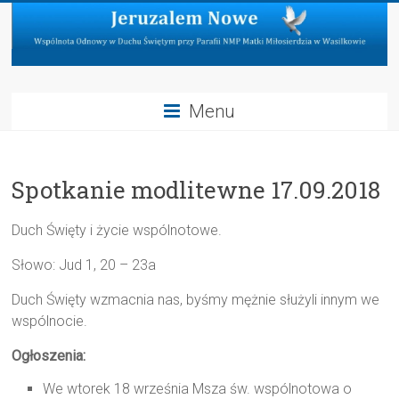
Skip
to
content
Jeruzalem
Menu
Nowe
Wspólnota
Spotkanie modlitewne 17.09.2018
Odnowy
w
Duchu
Duch Święty i życie wspólnotowe.
Świętym
Słowo: Jud 1, 20 – 23a
przy
Parafii
Duch Święty wzmacnia nas, byśmy mężnie służyli innym we
NMP
wspólnocie.
Matki
Miłosierdzia
Ogłoszenia:
w
We wtorek 18 września Msza św. wspólnotowa o
Wasilkowie