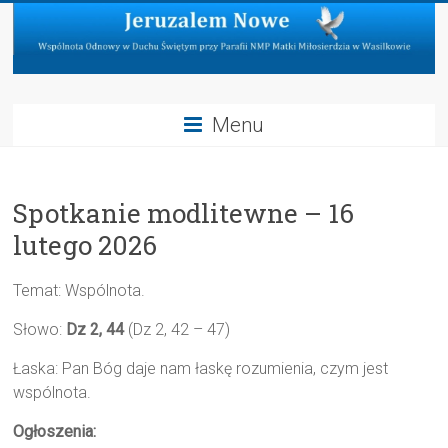
Skip
to
content
Jeruzalem
Menu
Nowe
Wspólnota
Spotkanie modlitewne – 16
Odnowy
w
lutego 2026
Duchu
Świętym
Temat: Wspólnota.
przy
Parafii
Słowo:
Dz 2, 44
(Dz 2, 42 – 47)
NMP
Łaska: Pan Bóg daje nam łaskę rozumienia, czym jest
Matki
wspólnota.
Miłosierdzia
w
Ogłoszenia:
Wasilkowie