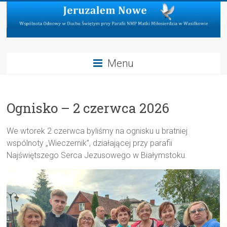
Skip
to
content
Jeruzalem
Menu
Nowe
Wspólnota
Ognisko – 2 czerwca 2026
Odnowy
w
Duchu
We wtorek 2 czerwca byliśmy na ognisku u bratniej
Świętym
wspólnoty „Wieczernik”, działającej przy parafii
przy
Najświętszego Serca Jezusowego w Białymstoku.
Parafii
NMP
Matki
Miłosierdzia
w
Wasilkowie