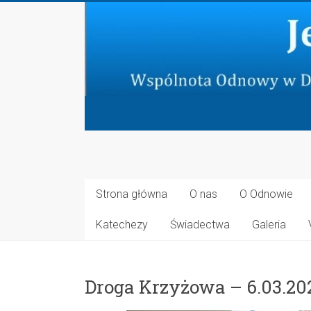
Skip
to
content
Jeruzalem
Nowe
Strona główna
O nas
O Odnowie
Wspólnota
Katechezy
Świadectwa
Galeria
Odnowy
w
Duchu
Droga Krzyżowa – 6.03.20
Świętym
przy