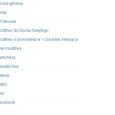
trona główna
 nas
 Odnowie
odlitwy do Ducha Świętego
odlitwy o powołania w I czwartek miesiąca
nne modlitwy
atechezy
wiadectwa
aleria
ideo
nki
acebook