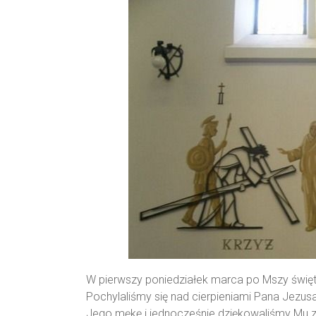
Parafii
NMP
Matki
Miłosierdzia
w
Wasilkowie
W pierwszy poniedziałek marca po Mszy świę
Pochylaliśmy się nad cierpieniami Pana Jezus
Jego mękę i jednocześnie dziękowaliśmy Mu 