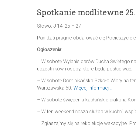
Parafii
Spotkanie modlitewne 25.
NMP
Matki
Słowo: J 14, 25 – 27
Miłosierdzia
w
Pan dziś pragnie obdarować cię Pocieszycie
Wasilkowie
Ogłoszenia:
– W sobotę Wylanie darów Ducha Świętego na
uczestników i osoby, które będą posługiwać.
– W sobotę Dominikańska Szkoła Wiary na tema
Warszawska 50.
Więcej informacji…
– W sobotę święcenia kapłańskie diakona Konr
– W ten weekend nasza służba w kuchni, wspie
– Zgłaszajmy się na rekolekcje wakacyjne. Pr