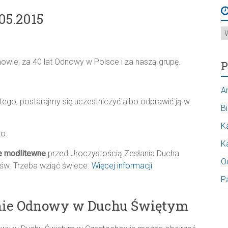
05.2015
A
wie, za 40 lat Odnowy w Polsce i za naszą grupę.
P
A
go, postarajmy się uczestniczyć albo odprawić ją w
Bi
K
to.
K
e modlitewne
przed Uroczystością Zesłania Ducha
O
 św. Trzeba wziąć świece.
Więcej informacji
P
nie Odnowy w Duchu Świętym