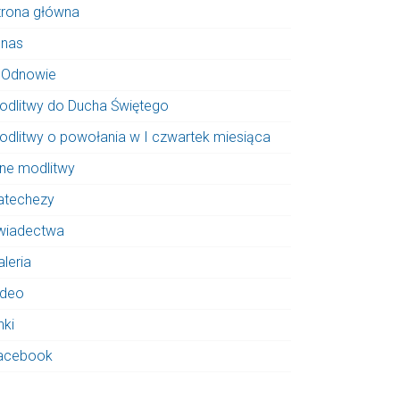
trona główna
 nas
 Odnowie
odlitwy do Ducha Świętego
odlitwy o powołania w I czwartek miesiąca
nne modlitwy
atechezy
wiadectwa
aleria
ideo
nki
acebook