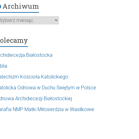
Archiwum
rchiwum
olecamy
rchidiecezja Białostocka
blia
atechizm Kościoła Katolickiego
atolicka Odnowa w Duchu Świętym w Polsce
dnowa Archidiecezji Białostockiej
arafia NMP Matki Miłosierdzia w Wasilkowie