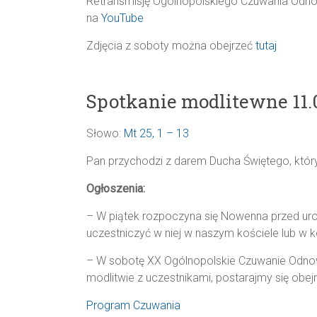
Retransmisję Ogólnopolskiego Czuwania Odn
na
YouTube
Zdjęcia z soboty można obejrzeć
tutaj
Spotkanie modlitewne 11.
Słowo:
Mt 25, 1 – 13
Pan przychodzi z darem Ducha Świętego, który
Ogłoszenia:
– W piątek rozpoczyna się Nowenna przed uro
uczestniczyć w niej w naszym kościele lub w 
– W sobotę XX Ogólnopolskie Czuwanie Odnow
modlitwie z uczestnikami, postarajmy się obej
Program Czuwania