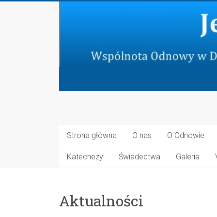
Skip
to
content
Jeruzalem
Nowe
Strona główna
O nas
O Odnowie
Wspólnota
Katechezy
Świadectwa
Galeria
Odnowy
w
Duchu
Aktualności
Świętym
przy