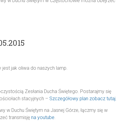
owy w Duchu Świętym w Częstochowie można obejrzeć
05.2015
 jest jak oliwa do naszych lamp.
czystością Zesłania Ducha Świętego. Postarajmy się
kościołach stacyjnych –
Szczegółowy plan zobacz tutaj.
y w Duchu Świętym na Jasnej Górze, łączmy się w
rzeć transmisję
na youtube
.