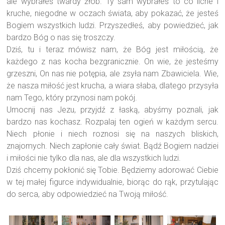
ale wybrałeś twardy żłób. Ty sam wybrałeś to co liche i
kruche, niegodne w oczach świata, aby pokazać, że jesteś
Bogiem wszystkich ludzi. Przyszedłeś, aby powiedzieć, jak
bardzo Bóg o nas się troszczy.
Dziś, tu i teraz mówisz nam, że Bóg jest miłością, że
każdego z nas kocha bezgranicznie. On wie, że jesteśmy
grzeszni, On nas nie potępia, ale zsyła nam Zbawiciela. Wie,
że nasza miłość jest krucha, a wiara słaba, dlatego przysyła
nam Tego, który przynosi nam pokój.
Umocnij nas Jezu, przyjdź z łaską, abyśmy poznali, jak
bardzo nas kochasz. Rozpalaj ten ogień w każdym sercu.
Niech płonie i niech roznosi się na naszych bliskich,
znajomych. Niech zapłonie cały świat. Bądź Bogiem nadziei
i miłości nie tylko dla nas, ale dla wszystkich ludzi.
Dziś chcemy pokłonić się Tobie. Będziemy adorować Ciebie
w tej małej figurce indywidualnie, biorąc do rąk, przytulając
do serca, aby odpowiedzieć na Twoją miłość.