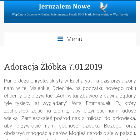
Skip
to
content
Jeruzalem
Menu
Nowe
Wspólnota
Adoracja Żłóbka 7.01.2019
Odnowy
w
Duchu
Panie Jezu Chryste, ukryty w Eucharystii, a dziś przybliżony
Świętym
nam w tej Maleńkiej Dziecinie, na początku nowego roku
przy
chcemy Cię przywitać. „Ach, witaj Zbawco z dawna żądany
Parafii
tyle tysięcy lat wyglądany”. Witaj Emmanuelu! Ty, który
NMP
zechciałeś zejść na ziemię, aby przynieść nam radość
Matki
wielką. Zamieszkałeś pośród nas z miłości do człowieka,
Miłosierdzia
aby przywrócić nam godność dziecka Bożego oraz
w
obdarzyć mnogością darów. Mogłeś narodzić się w pałacu,
Wasilkowie