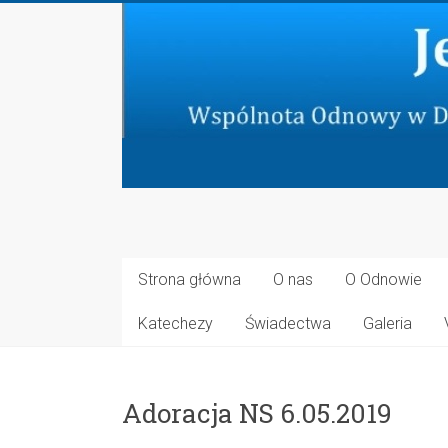
Skip
to
content
Jeruzalem
Nowe
Strona główna
O nas
O Odnowie
Wspólnota
Katechezy
Świadectwa
Galeria
Odnowy
w
Duchu
Adoracja NS 6.05.2019
Świętym
przy