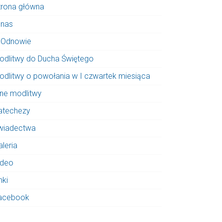
trona główna
 nas
 Odnowie
odlitwy do Ducha Świętego
odlitwy o powołania w I czwartek miesiąca
nne modlitwy
atechezy
wiadectwa
aleria
ideo
nki
acebook