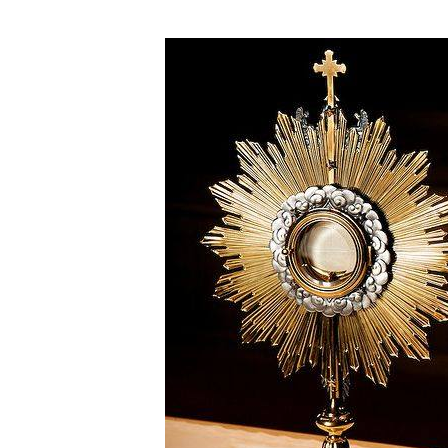
Parafii
NMP
Matki
Miłosierdzia
w
Wasilkowie