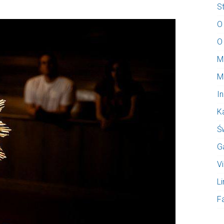
S
O
O
M
M
I
K
Ś
G
V
Li
F